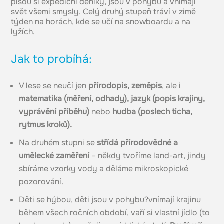
píšou si expediční deníky, jsou v pohybu a vnímají
svět všemi smysly. Celý druhý stupeň tráví v zimě
týden na horách, kde se učí na snowboardu a na
lyžích.
Jak to probíhá:
V lese se neučí jen
přírodopis, zeměpis
, ale i
matematika (měření, odhady), jazyk (popis krajiny,
vyprávění příběhu)
nebo
hudba (poslech ticha,
rytmus kroků).
Na druhém stupni se
střídá přírodovědné a
umělecké zaměření
– někdy tvoříme land-art, jindy
sbíráme vzorky vody a děláme mikroskopické
pozorování.
Děti se hýbou, děti jsou v pohybu?vnímají krajinu
během všech ročních období, vaří si vlastní jídlo (to