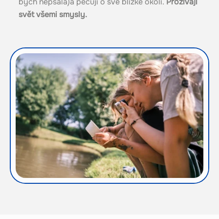
bych nepsala)a pečují o své blízké okolí.
Prožívají
svět všemi smysly.