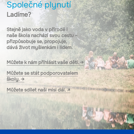
Společné plynutí
Ladíme?
Stejně jako voda v přírodě i
naše škola nachází svou cestu –
přizpůsobuje se, propojuje,
dává život myšlenkám i lidem.
Můžete k nám přihlásit vaše děti. →
Můžete se stát podporovatelem
školy. →
Můžete sdílet naši misi dál. ↗