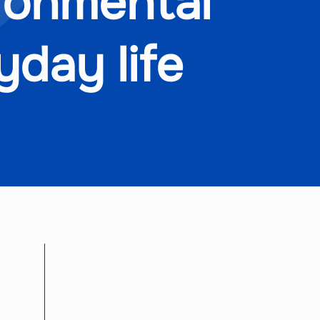
ronmental
yday life