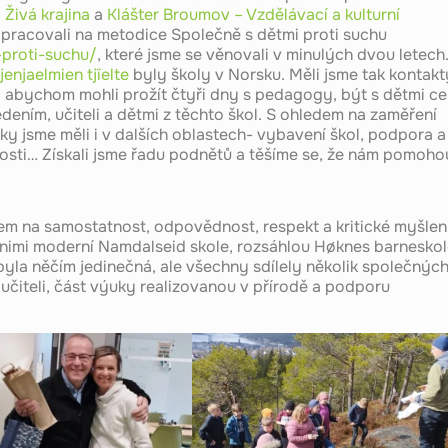
ů
Živá krajina
a
Klášter Broumov – Vzdělávací a kulturní
h pracovali na metodice Společně s dětmi proti suchu
proti-suchu/
, které jsme se věnovali v minulých dvou letech
jaelmien tjïelte
byly školy v Norsku. Měli jsme tak kontakt
, abychom mohli prožít čtyři dny s pedagogy, být s dětmi ce
dením, učiteli a dětmi z těchto škol. S ohledem na zaměření
zky jsme měli i v dalších oblastech- vybavení škol, podpora a
žitosti… Získali jsme řadu podnětů a těšíme se, že nám pomoho
m na samostatnost, odpovědnost, respekt a kritické myšlení
zi nimi moderní Namdalseid skole, rozsáhlou Høknes barnesko
byla něčím jedinečná, ale všechny sdílely několik společnýc
učiteli, část výuky realizovanou v přírodě a podporu