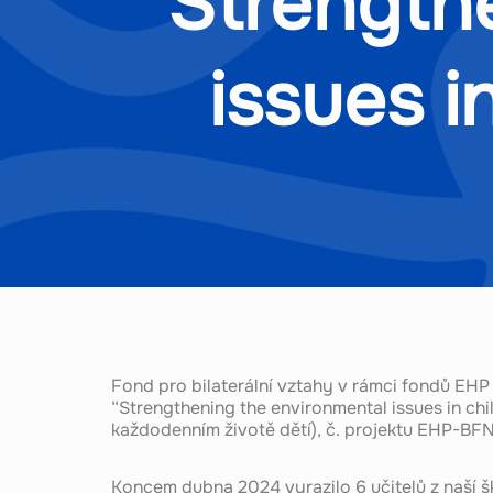
Strength
issues i
Fond pro bilaterální vztahy v rámci fondů EH
“Strengthening the environmental issues in chi
každodenním životě dětí), č. projektu EHP-
Koncem dubna 2024 vyrazilo 6 učitelů z naší 