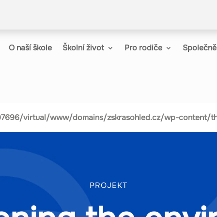
O naší škole
Školní život
Pro rodiče
Společně 
97696/virtual/www/domains/zskrasohled.cz/wp-content/the
PROJEKT