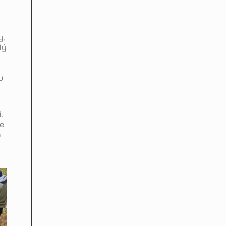
.
y,
lý
u
.
le
h