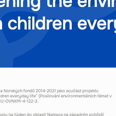
ening the envi
n children ever
P a Norských fondů 2014-2021 jako součást projektu
ldren everyday life” (Posilování environmentálních témat v
BFNU-OVNKM-4-122-2.
školy na týden do oblasti Namsos na západním pobřeží