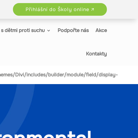
Přihlášní do Školy online ↗
s dětmi proti suchu
Podpořte nás
Akce
Kontakty
mes/Divi/includes/builder/module/field/display-