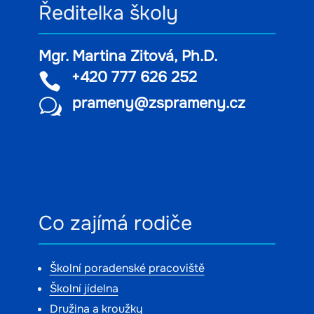
Ředitelka školy
Mgr. Martina Zitová, Ph.D.
+420 777 626 252

prameny@zsprameny.cz
w
Co zajímá rodiče
Školní poradenské pracoviště
Školní jídelna
Družina a kroužky