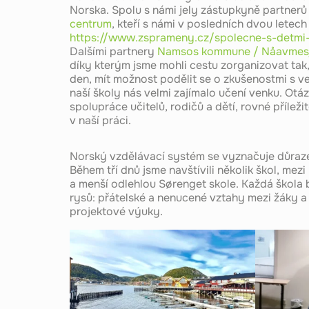
Norska. Spolu s námi jely zástupkyně partner
centrum
, kteří s námi v posledních dvou letec
https://www.zsprameny.cz/spolecne-s-detmi-
Dalšími partnery
Namsos kommune / Nåavmesjen
díky kterým jsme mohli cestu zorganizovat tak
den, mít možnost podělit se o zkušenostmi s ve
naší školy nás velmi zajímalo učení venku. Otá
spolupráce učitelů, rodičů a dětí, rovné příle
v naší práci.
Norský vzdělávací systém se vyznačuje důraze
Během tří dnů jsme navštívili několik škol, me
a menší odlehlou Sørenget skole. Každá škola 
rysů: přátelské a nenucené vztahy mezi žáky a 
projektové výuky.