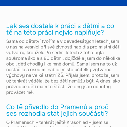
Jak ses dostala k práci s dětmi a co
tě na této práci nejvíc naplňuje?
Sama od dětství tvořím a v devadesátých letech jsem
u nás na vesnici při své živnosti nabídla pro místní děti
výtvarný kroužek. Po sedmi letech z toho byla
soukromá škola s 80 dětmi, dojížděla jsem do několika
obcí, děti chodily i ke mně domů. Sama jsem na to už
nestačila a osud mi nabídl místo učitelky výtvarné
výchovy na velké státní ZŠ. Přijala jsem, protože jsem
už tenkrát věděla, že bez dětí nemůžu být. A dnes jako
průvodce dětí mám to štěstí, že ony jsou ochotny
provázet mě.
Co tě přivedlo do Pramenů a proč
ses rozhodla stát jejich součástí?
O Pramenech – tenkrát ještě Krasohled – jsem se