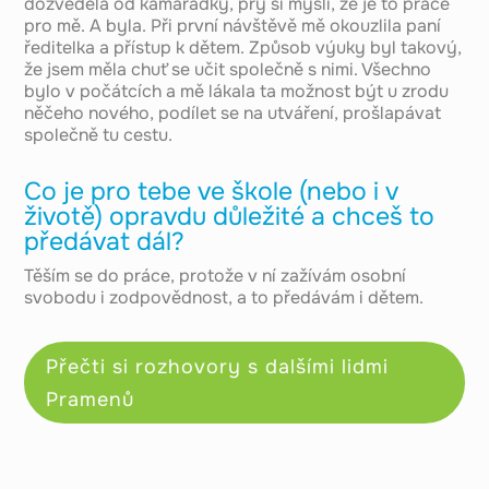
dozvěděla od kamarádky, prý si myslí, že je to práce
pro mě. A byla. Při první návštěvě mě okouzlila paní
ředitelka a přístup k dětem. Způsob výuky byl takový,
že jsem měla chuť se učit společně s nimi. Všechno
bylo v počátcích a mě lákala ta možnost být u zrodu
něčeho nového, podílet se na utváření, prošlapávat
společně tu cestu.
Co je pro tebe ve škole (nebo i v
životě) opravdu důležité a chceš to
předávat dál?
Těším se do práce, protože v ní zažívám osobní
svobodu i zodpovědnost, a to předávám i dětem.
Přečti si rozhovory s dalšími lidmi
Pramenů